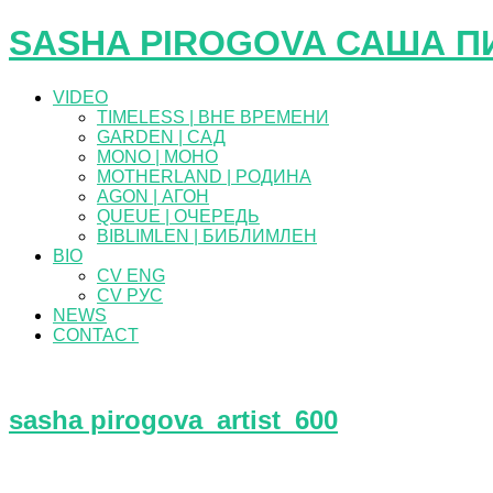
SASHA PIROGOVA САША П
VIDEO
TIMELESS | ВНЕ ВРЕМЕНИ
GARDEN | САД
MONO | МОНО
MOTHERLAND | РОДИНА
AGON | АГОН
QUEUE | ОЧЕРЕДЬ
BIBLIMLEN | БИБЛИМЛЕН
BIO
CV ENG
CV РУС
NEWS
CONTACT
sasha pirogova_artist_600