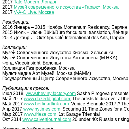
2017
Tate Modern, Лондон
2017
Музей современного искусства «Гараж», Москва
2017
V-A-C Live, Москва
Резиденции:
2016 Январь – 2015 Ноябрь Momentum Residency, Берлин
2015 Июль – Июнь Bükü/Büro for cultural translation, Лейпци
2014 Декабрь – Октябрь Cité International des Arts, Париж
Коллекции:
Музей Современного Искусства Киасма, Хельсинки
Музей Современного Искусства Антверпена (M HKA)
Фонд Videoinsight, Болонья
Коллекция Газпромбанка, Москва
Мультимедиа Арт Музей, Москва (MAMM)
Государственный Центр Современного Искусства, Москва
Публикации в прессе:
Июл 2018,
www.thevinylfactory.com
Sasha Pirogova presents
Май 2017
www.dazeddigital.com
The artists to discover at t
Май 2017
www.berlinartlink.com
Venice Biennale 2017 // The 
Апр 2017
www.nytimes.com
Scouring 11 Time Zones for a C
Мар 2017
www.frieze.com
1st Garage Triennial
Окт 2014
www.calvertjournal.com
20 under 40: Russia’s rising