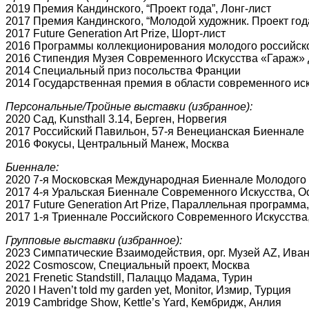
2019 Премия Кандинского, “Проект года”, Лонг-лист
2017 Премия Кандинского, “Молодой художник. Проект год
2017 Future Generation Art Prize, Шорт-лист
2016 Программы коллекционирования молодого российског
2016 Стипендия Музея Современного Искусства «Гараж»
2014 Специальный приз посольства Франции
2014 Государственная премия в области современного иск
Пeрсональные/Тройные выставки (избранное):
2020 Сад, Kunsthall 3.14, Берген, Норвегия
2017 Российский Павильон, 57-я Венецианская Биеннале
2016 Фокусы, Центральный Манеж, Москва
Биеннале:
2020 7-я Московская Международная Биеннале Молодого 
2017 4-я Уральская Биеннале Современного Искусства, Ос
2017 Future Generation Art Prize, Параллельная программ
2017 1-я Триеннале Российского Современного Искусства
Групповые выставки (избранное):
2023 Симпатические Взаимодействия, орг. Музей AZ, Ива
2022 Cosmoscow, Специальный проект, Москва
2021 Frenetic Standstill, Палаццо Мадама, Турин
2020 I Haven’t told my garden yet, Monitor, Измир, Турция
2019 Cambridge Show, Kettle’s Yard, Кембридж, Анлия