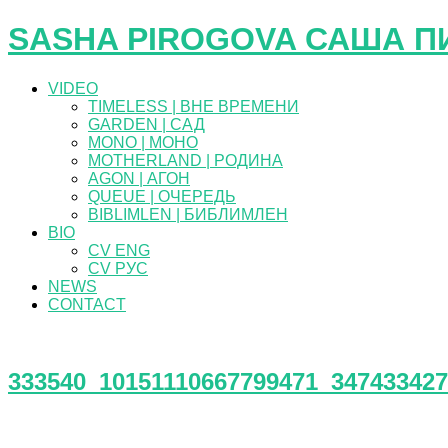
SASHA PIROGOVA САША П
VIDEO
TIMELESS | ВНЕ ВРЕМЕНИ
GARDEN | САД
MONO | МОНО
MOTHERLAND | РОДИНА
AGON | АГОН
QUEUE | ОЧЕРЕДЬ
BIBLIMLEN | БИБЛИМЛЕН
BIO
CV ENG
CV РУС
NEWS
CONTACT
333540_10151110667799471_347433427