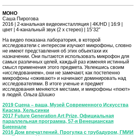
МОНО
Саша Пирогова
2016 | 2-канальная видеоинсталляция | 4K/HD | 16:9 |
цвет | 4-канальный звук (2 x стерео) | 15’32”
На видео показана лаборатория, в которой
исследователи с интересом изучают микрофоны, словно
не имеют представления об этих объектахи их
назначении. Они пытаются использовать микрофон для
самых различных целей, каждый раз изменяя истинный
смысл применения этого предмета. Увлекшись своим
«исследованием», они не замечают, как постепенно
микрофоны «оживают» и начинают доминировать над
исследователями. В итоге ученые и предмет
исследования меняются местами, и микрофоны «поют»
в людей.
Ольга Шишко
2019 Сцена – ваша, Музей Современного Искусства
Киасма, Хельсинки
2017 Future Generation Art Prize, Официальная
параллельная программа, 57-я Венецианская
Биеннале
2016 Дом впечатлений. Прогулка с трубадуром, ГМИИ