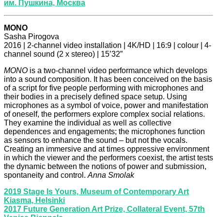
им. Пушкина, Москва
MONO
Sasha Pirogova
2016 | 2-channel video installation | 4K/HD | 16:9 | colour | 4-
channel sound (2 x stereo) | 15’32”
MONO
is a two-channel video performance which develops
into a sound composition. It has been conceived on the basis
of a script for five people performing with microphones and
their bodies in a precisely defined space setup. Using
microphones as a symbol of voice, power and manifestation
of oneself, the performers explore complex social relations.
They examine the individual as well as collective
dependences and engagements; the microphones function
as sensors to enhance the sound – but not the vocals.
Creating an immersive and at times oppressive environment
in which the viewer and the performers coexist, the artist tests
the dynamic between the notions of power and submission,
spontaneity and control.
Anna Smolak
2019 Stage Is Yours, Museum of Contemporary Art
Kiasma, Helsinki
2017 Future Generation Art Prize, Collateral Event, 57th