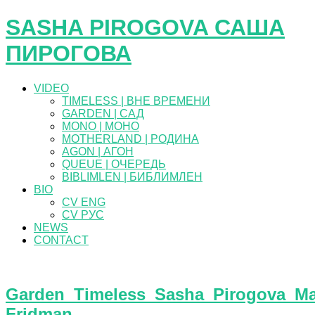
SASHA PIROGOVA САША
ПИРОГОВА
VIDEO
TIMELESS | ВНЕ ВРЕМЕНИ
GARDEN | САД
MONO | МОНО
MOTHERLAND | РОДИНА
AGON | АГОН
QUEUE | ОЧЕРЕДЬ
BIBLIMLEN | БИБЛИМЛЕН
BIO
CV ENG
CV РУС
NEWS
CONTACT
Garden_Timeless_Sasha_Pirogova_Ma
Fridman